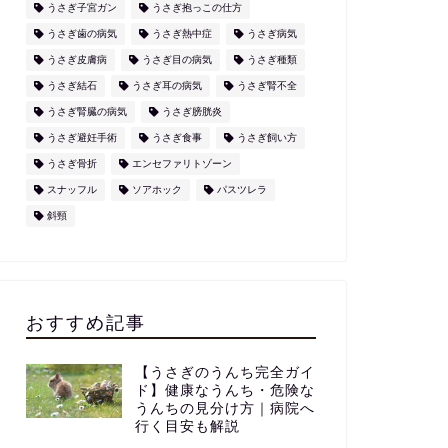
うさぎ子宮ガン
うさぎ抱っこの仕方
うさぎ歯の病気
うさぎ熱中症
うさぎ病気
うさぎ皮膚病
うさぎ目の病気
うさぎ種類
うさぎ結石
うさぎ耳の病気
うさぎ腎不全
うさぎ腎臓の病気
うさぎ膀胱炎
うさぎ避妊手術
うさぎ食事
うさぎ飼い方
うさぎ骨折
エンセファリトゾーン
スナッフル
ソアホック
パスツレラ
斜頸
おすすめ記事
【うさぎのうんち完全ガイ
ド】健康なうんち・危険な
うんちの見分け方｜病院へ
行く目安も解説