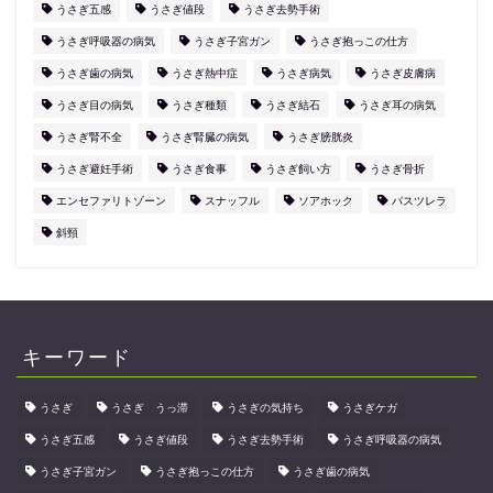
うさぎ五感
うさぎ値段
うさぎ去勢手術
うさぎ呼吸器の病気
うさぎ子宮ガン
うさぎ抱っこの仕方
うさぎ歯の病気
うさぎ熱中症
うさぎ病気
うさぎ皮膚病
うさぎ目の病気
うさぎ種類
うさぎ結石
うさぎ耳の病気
うさぎ腎不全
うさぎ腎臓の病気
うさぎ膀胱炎
うさぎ避妊手術
うさぎ食事
うさぎ飼い方
うさぎ骨折
エンセファリトゾーン
スナッフル
ソアホック
パスツレラ
斜頸
キーワード
うさぎ
うさぎ うっ滞
うさぎの気持ち
うさぎケガ
うさぎ五感
うさぎ値段
うさぎ去勢手術
うさぎ呼吸器の病気
うさぎ子宮ガン
うさぎ抱っこの仕方
うさぎ歯の病気