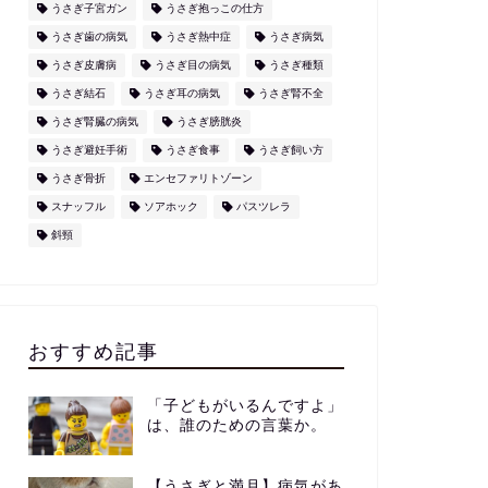
うさぎ子宮ガン
うさぎ抱っこの仕方
うさぎ歯の病気
うさぎ熱中症
うさぎ病気
うさぎ皮膚病
うさぎ目の病気
うさぎ種類
うさぎ結石
うさぎ耳の病気
うさぎ腎不全
うさぎ腎臓の病気
うさぎ膀胱炎
うさぎ避妊手術
うさぎ食事
うさぎ飼い方
うさぎ骨折
エンセファリトゾーン
スナッフル
ソアホック
パスツレラ
斜頸
おすすめ記事
「子どもがいるんですよ」
は、誰のための言葉か。
【うさぎと満月】病気があ