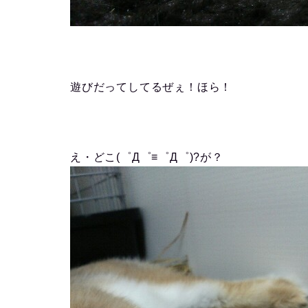
遊びだってしてるぜぇ！ほら！
え・どこ(゜Д゜≡゜Д゜)?が？