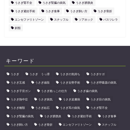
うさぎ腎不全
うさぎ腎臓の病気
うさぎ膀胱炎
うさぎ避妊手術
うさぎ食事
うさぎ飼い方
うさぎ骨折
エンセファリトゾーン
スナッフル
ソアホック
パスツレラ
斜頸
キーワード
うさぎ
うさぎ うっ滞
うさぎの気持ち
うさぎケガ
うさぎ五感
うさぎ値段
うさぎ去勢手術
うさぎ呼吸器の病気
うさぎ子宮ガン
うさぎ抱っこの仕方
うさぎ歯の病気
うさぎ熱中症
うさぎ病気
うさぎ皮膚病
うさぎ目の病気
うさぎ種類
うさぎ結石
うさぎ耳の病気
うさぎ腎不全
うさぎ腎臓の病気
うさぎ膀胱炎
うさぎ避妊手術
うさぎ食事
うさぎ飼い方
うさぎ骨折
エンセファリトゾーン
スナッフル