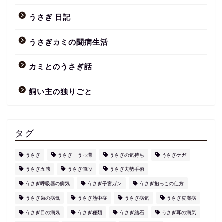
うさぎ 日記
うさぎカミの闘病生活
カミとのうさぎ話
飼い主の独りごと
タグ
うさぎ
うさぎ うっ滞
うさぎの気持ち
うさぎケガ
うさぎ五感
うさぎ値段
うさぎ去勢手術
うさぎ呼吸器の病気
うさぎ子宮ガン
うさぎ抱っこの仕方
うさぎ歯の病気
うさぎ熱中症
うさぎ病気
うさぎ皮膚病
うさぎ目の病気
うさぎ種類
うさぎ結石
うさぎ耳の病気