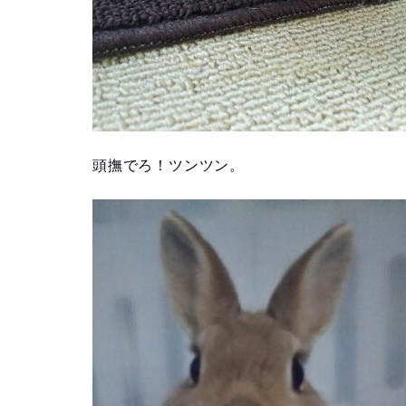
頭撫でろ！ツンツン。