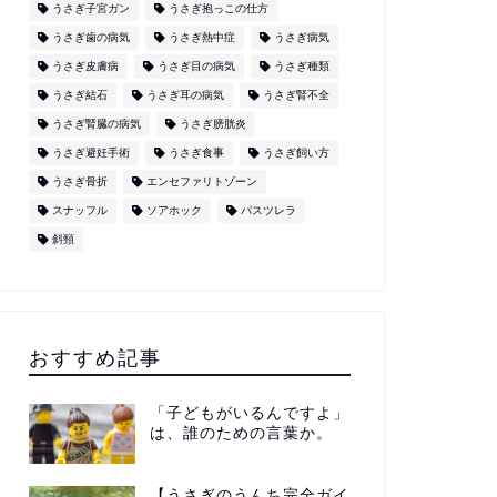
うさぎ子宮ガン
うさぎ抱っこの仕方
うさぎ歯の病気
うさぎ熱中症
うさぎ病気
うさぎ皮膚病
うさぎ目の病気
うさぎ種類
うさぎ結石
うさぎ耳の病気
うさぎ腎不全
うさぎ腎臓の病気
うさぎ膀胱炎
うさぎ避妊手術
うさぎ食事
うさぎ飼い方
うさぎ骨折
エンセファリトゾーン
スナッフル
ソアホック
パスツレラ
斜頸
おすすめ記事
「子どもがいるんですよ」
は、誰のための言葉か。
【うさぎのうんち完全ガイ