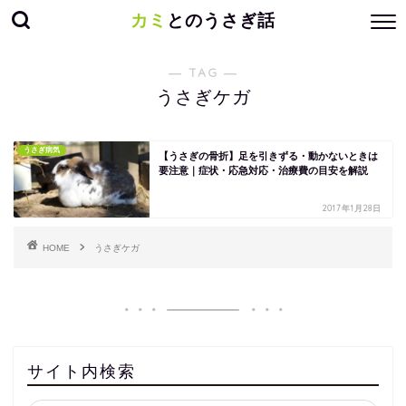
カミ
とのうさぎ話
― TAG ―
うさぎケガ
うさぎ病気
【うさぎの骨折】足を引きずる・動かないときは
要注意｜症状・応急対応・治療費の目安を解説
2017年1月28日
HOME
うさぎケガ
サイト内検索