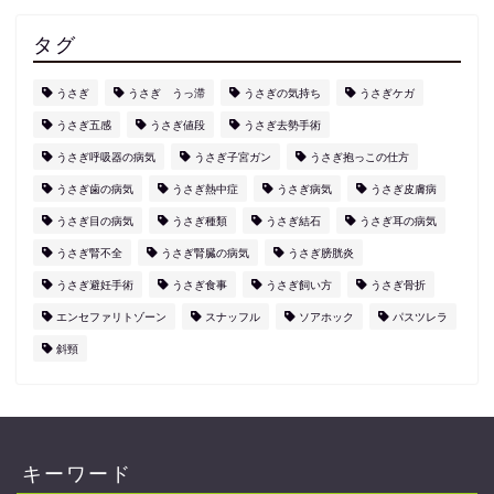
タグ
うさぎ
うさぎ うっ滞
うさぎの気持ち
うさぎケガ
うさぎ五感
うさぎ値段
うさぎ去勢手術
うさぎ呼吸器の病気
うさぎ子宮ガン
うさぎ抱っこの仕方
うさぎ歯の病気
うさぎ熱中症
うさぎ病気
うさぎ皮膚病
うさぎ目の病気
うさぎ種類
うさぎ結石
うさぎ耳の病気
うさぎ腎不全
うさぎ腎臓の病気
うさぎ膀胱炎
うさぎ避妊手術
うさぎ食事
うさぎ飼い方
うさぎ骨折
エンセファリトゾーン
スナッフル
ソアホック
パスツレラ
斜頸
キーワード