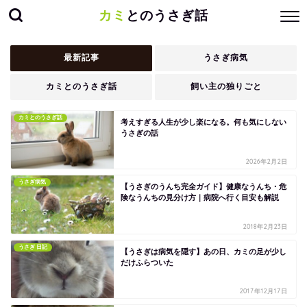
カミ
とのうさぎ話
最新記事
うさぎ病気
カミとのうさぎ話
飼い主の独りごと
カミとのうさぎ話
考えすぎる人生が少し楽になる。何も気にしない
うさぎの話
2026年2月2日
うさぎ病気
【うさぎのうんち完全ガイド】健康なうんち・危
険なうんちの見分け方｜病院へ行く目安も解説
2018年2月23日
うさぎ 日記
【うさぎは病気を隠す】あの日、カミの足が少し
だけふらついた
2017年12月17日