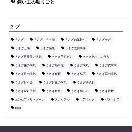
飼い主の独りごと
タグ
うさぎ
うさぎ うっ滞
うさぎの気持ち
うさぎケガ
うさぎ五感
うさぎ値段
うさぎ去勢手術
うさぎ呼吸器の病気
うさぎ子宮ガン
うさぎ抱っこの仕方
うさぎ歯の病気
うさぎ熱中症
うさぎ病気
うさぎ皮膚病
うさぎ目の病気
うさぎ種類
うさぎ結石
うさぎ耳の病気
うさぎ腎不全
うさぎ腎臓の病気
うさぎ膀胱炎
うさぎ避妊手術
うさぎ食事
うさぎ飼い方
うさぎ骨折
エンセファリトゾーン
スナッフル
ソアホック
パスツレラ
斜頸