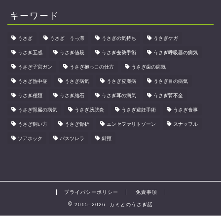
キーワード
うさぎ
うさぎ うっ滞
うさぎの気持ち
うさぎケガ
うさぎ五感
うさぎ値段
うさぎ去勢手術
うさぎ呼吸器の病気
うさぎ子宮ガン
うさぎ抱っこの仕方
うさぎ歯の病気
うさぎ熱中症
うさぎ病気
うさぎ皮膚病
うさぎ目の病気
うさぎ種類
うさぎ結石
うさぎ耳の病気
うさぎ腎不全
うさぎ腎臓の病気
うさぎ膀胱炎
うさぎ避妊手術
うさぎ食事
うさぎ飼い方
うさぎ骨折
エンセファリトゾーン
スナッフル
ソアホック
パスツレラ
斜頸
プライバシーポリシー
免責事項
2015–2026 カミとのうさぎ話