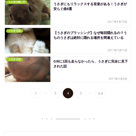
うさぎの飼い方
うさぎにもリラックスする音楽がある！うさぎが
安らぐ曲8選
2017年9月15日
うさぎ 日記
【うさぎのブラッシング】なぜ毎回隠れるの？う
ちのうさぎは絶対に隠れる場所を間違えている
2017年5月11日
うさぎ 日記
GWに1回も走らなかったら、うさぎに完全に見下
された話
2017年5月8日
...
...
1
3
4
5
66